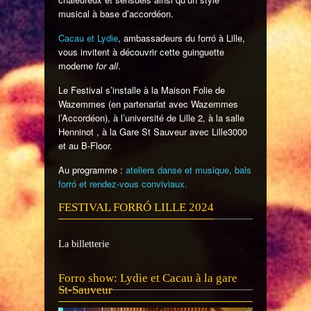
musical à base d’accordéon.
Cacau et Lydie
, ambassadeurs du forró à Lille,
vous invitent à découvrir cette guinguette
moderne
for all
.
Le Festival s’installe à la Maison Folie de
Wazemmes (en partenariat avec Wazemmes
l’Accordéon), à l’université de Lille 2, à la salle
Henninot , à la Gare St Sauveur avec Lille3000
et au B-Floor.
Au programme :
ateliers danse et musique, bals
forró et rendez-vous conviviaux.
FESTIVAL FORRÓ LILLE 2024
La billetterie
Lecteur
Forro show: Lydie et Cacau à la gare
vidéo
St-Sauveur