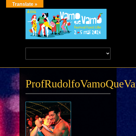
Translate »
ProfRudolfoVamoQueV