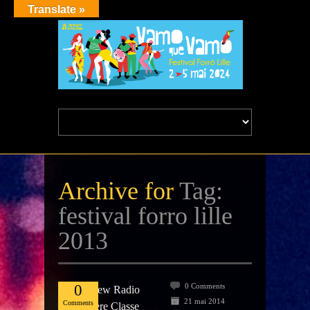
Translate »
Archive for
Tag:
festival forro lille
2013
Mai
21
0
0 Comments
21 mai 2014
Comments