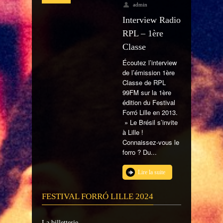
admin
Interview Radio
RPL – 1ère
Classe
Écoutez l’interview
de l’émission 1ère
Classe de RPL
99FM sur la 1ère
édition du Festival
Forró Lille en 2013.
» Le Brésil s’invite
à Lille !
Connaissez-vous le
forro ? Du...
Lire la suite
FESTIVAL FORRÓ LILLE 2024
La billetterie