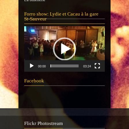
Lecteur
Forro show: Lydie et Cacau à la gare
vidéo
St-Sauveur
00:00
03:24
Facebook
Flickr Photostream