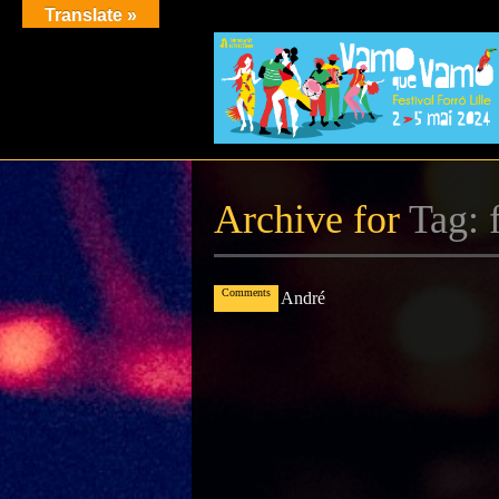
Translate »
Avr
Archive for
Tag: f
02
0
Comments
Mai
30