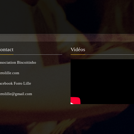
ontact
Vidéos
ssociation Biscoitinho
orrolille.com
acebook Forro Lille
orrolille@gmail.com