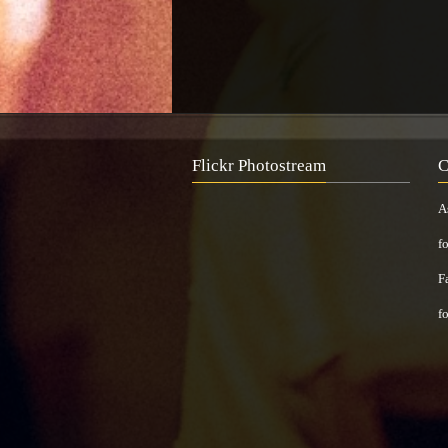
Flickr Photostream
C
A
f
F
f