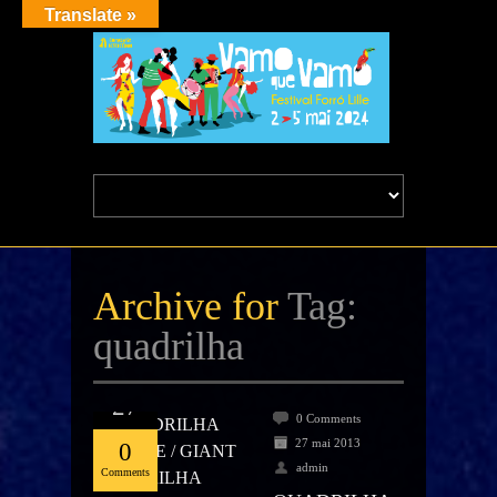
Translate »
Archive for
Tag:
quadrilha
Mai
27
0 Comments
27 mai 2013
0
admin
Comments