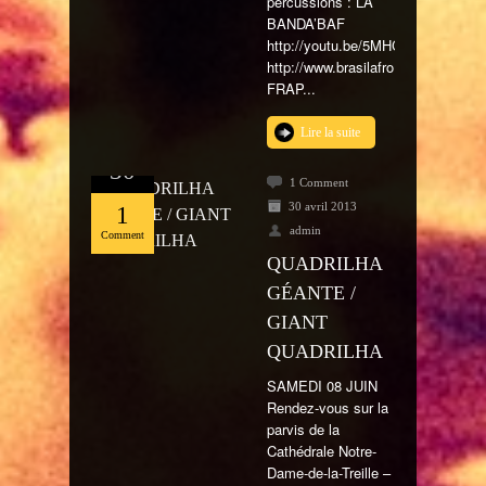
percussions : LA
BANDA’BAF
http://youtu.be/5MHCwmbOf5k
http://www.brasilafro.net/
FRAP...
Lire la suite
Avr
30
1 Comment
30 avril 2013
1
admin
Comment
QUADRILHA
GÉANTE /
GIANT
QUADRILHA
SAMEDI 08 JUIN
Rendez-vous sur la
parvis de la
Cathédrale Notre-
Dame-de-la-Treille –