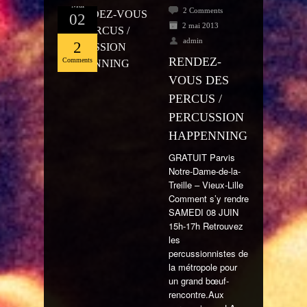
Mai
2 Comments
02
2 mai 2013
admin
2
RENDEZ-
Comments
VOUS DES
PERCUS /
PERCUSSION
HAPPENNING
GRATUIT Parvis
Notre-Dame-de-la-
Treille – Vieux-Lille
Comment s’y rendre
SAMEDI 08 JUIN
15h-17h Retrouvez
les
percussionnistes de
la métropole pour
un grand bœuf-
rencontre.Aux